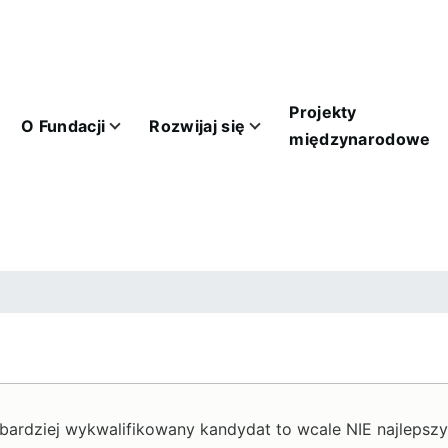
Main
navigation
Projekty
O Fundacji
Rozwijaj się
odowe sub-navigation
Dla biznesu sub-navigation
Kontakt sub-navigation
międzynarodowe
cyjna
bardziej wykwalifikowany kandydat to wcale NIE najlepszy 