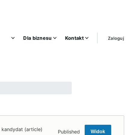
User
Dla biznesu
Kontakt
Zaloguj
account
menu
kandydat (article)
Published
Widok