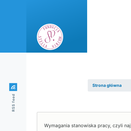
Przejdź do treści
Fundacji sub-navigation
Rozwijaj się sub-navigation
Projekty międzynar
Strona główna
RSS feed
Ścieżka
nawiga
Wymagania stanowiska pracy, czyli naj