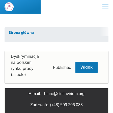
Przejdź do treści
Menu
Strona główna
Ścieżka
nawigacyjna
Dyskryminacja
na polskim
Published
Widok
rynku pracy
(article)