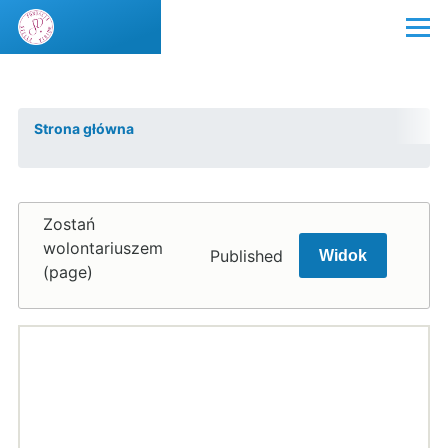
Przejdź do treści
Menu
Strona główna
Ścieżka
nawigacyjna
Zostań
wolontariuszem
Published
Widok
(page)