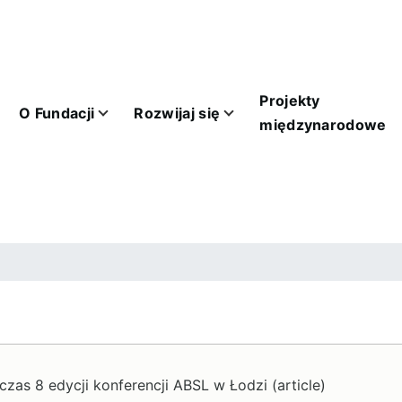
Main
navigation
Projekty
O Fundacji
Rozwijaj się
odowe sub-navigation
Dla biznesu sub-navigation
Kontakt sub-navigation
międzynarodowe
cyjna
zas 8 edycji konferencji ABSL w Łodzi (article)