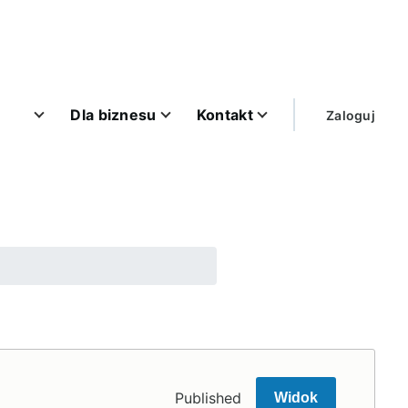
User
Dla biznesu
Kontakt
Zaloguj
account
menu
Published
Widok