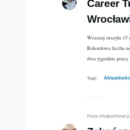
Career T
Wrocław
Wczoraj ruszyła 15 
Rekordowa liczba uc
dwa tygodnie pracy 
Aktualnośc
Tagi
Przez
info@soft4net.p