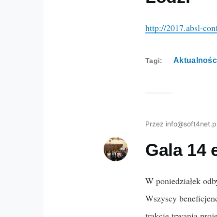
http://2017.absl-co
Aktualnośc
Tagi
Przez
info@soft4net.p
Gala 14 
W poniedziałek odby
Wszyscy beneficjenc
trakcie trwania pro