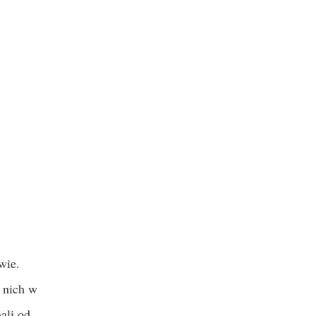
wie.
z nich w
ali od