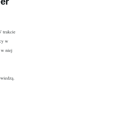
er
 trakcie
acy w
 w niej
 wiedzą.