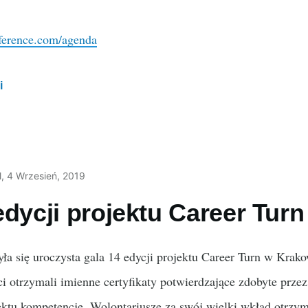
nference.com/agenda
i
l
, 4 Wrzesień, 2019
edycji projektu Career Turn
ła się uroczysta gala 14 edycji projektu Career Turn w Krako
i otrzymali imienne certyfikaty potwierdzające zdobyte prze
jektu kompetencje. Wolontariusze za swój wielki wkład otrzym