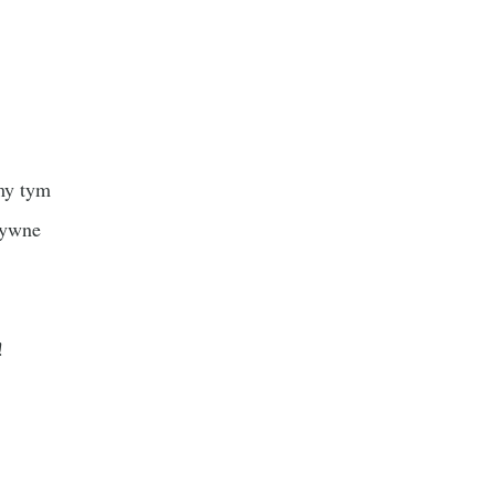
śmy tym
sywne
!