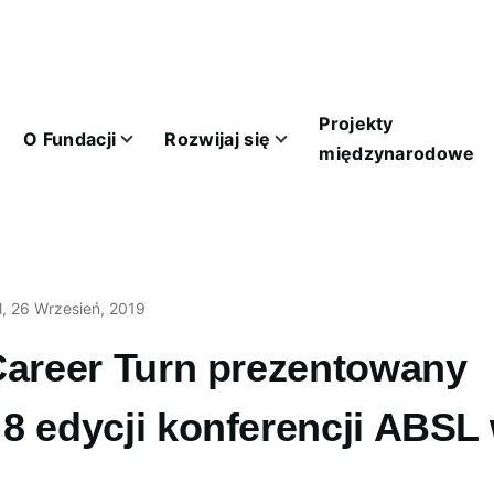
Main
navigation
Projekty
O Fundacji
Rozwijaj się
odowe sub-navigation
Dla biznesu sub-navigation
Kontakt sub-navigation
międzynarodowe
l
, 26 Wrzesień, 2019
Career Turn prezentowany
8 edycji konferencji ABSL