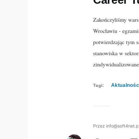
Zakończyliśmy warsz
Wrocławiu - egzami
potwierdzając tym s
stanowiska w sekto
zindywidualizowane:
Aktualnośc
Tagi
Przez
info@soft4net.p