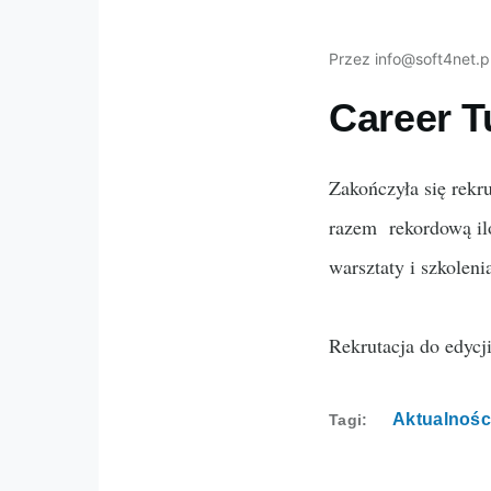
Przez
info@soft4net.p
Career T
Zakończyła się rekru
razem rekordową ilo
warsztaty i szkolen
Rekrutacja do edycj
Aktualnośc
Tagi