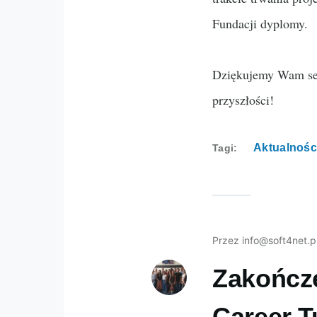
Fundacji dyplomy.
Dziękujemy Wam se
przyszłości!
Aktualnośc
Tagi
Przez
info@soft4net.p
Zakończe
Career T